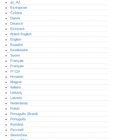
az_AZ
Български
Čeština
Dansk
Deutsch
Ελληνικά
British English
English
Español
Eestikeelne
Suomi
Français
Français
עברית
Hrvatski
Magyar
Italiano
Lietuvių
Latviski
Nederlands
Polski
Português (Brasil)
Português‎
Română
Русский
Slovenčina