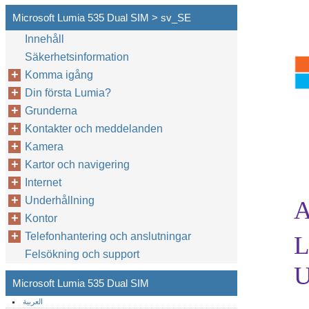
Microsoft Lumia 535 Dual SIM > sv_SE
Innehåll
Säkerhetsinformation
Komma igång
Din första Lumia?
Grunderna
Kontakter och meddelanden
Kamera
Kartor och navigering
Internet
Underhållning
A
Kontor
Telefonhantering och anslutningar
L
Felsökning och support
U
Microsoft Lumia 535 Dual SIM
العربية