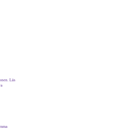
onen. Läs
ya
samma