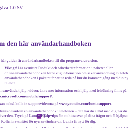
gåva 1.0 SV
m den här användarhandboken
 här guiden är användarhandboken till din programvaruversion.
Viktigt!
Läs avsnittet Produkt och säkerhetsinformation i paketet eller
onlineanvändarhandboken för viktig information om säker användning av telef
användarhandboken i paketet för att ta reda på hur du kommer igång med din n
telefon.
ineanvändarhjälp, videor, ännu mer information och hjälp med felsökning finns på
.microsoft.com/mobile/support/
.
kan också kolla in supportvideorna på
www.youtube.com/lumiasupport
.
 finns dessutom en användarhandbok i telefonen – den har du alltid med dig när du
över den. Tryck på
Lumia Hjälp+tips
för att hitta svar på dina frågor och få hjälp
. Kolla in avsnittet för nya användare om Lumia är nytt för dig.