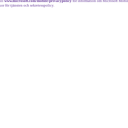
ill
www.microsoft.com/mobile/privacypolicy
för information om Microsoft Mobi
kor för tjänsten och sekretesspolicy.