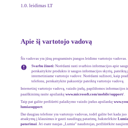
1.0. leidimas LT
Apie šį vartotojo vadovą
Šis vadovas yra jūsų programinės įrangos leidimo vartotojo vadovas.
Svarbu žinoti:
Norėdami rasti svarbios informacijos apie saug
perskaitykite produkto ir saugos informacijos skyrių, pateiktą
internetiniame vartotojo vadove. Norėdami sužinoti, kaip prad
telefonu, perskaitykite pakuotėje pateiktą vartotojo vadovą.
Internetinį vartotojo vadovą, vaizdo įrašų, papildomos informacijos i
paaiškinimų rasite apsilankę
www.microsoft.com/mobile/support/
.
Taip pat galite peržiūrėti palaikymo vaizdo įrašus apsilankę
www.you
lumiasupport
.
Dar daugiau telefone yra vartotojo vadovas, todėl galite bet kada juo
atsakymų į klausimus ir gauti naudingų patarimų, bakstelėkite
Lumia
patarimai
. Jei esate naujas „Lumia“ naudotojas, peržiūrėkite naujiem