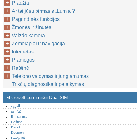
Pradžia
Ar tai jūsų pirmasis „Lumia“?
Pagrindinės funkcijos
Žmonės ir žinutės
Vaizdo kamera
Žemėlapiai ir navigacija
Internetas
Pramogos
Raštinė
Telefono valdymas ir jungiamumas
Trikčių diagnostika ir palaikymas
Microsoft Lumia 535 Dual SIM
العربية
az_AZ
Български
Čeština
Dansk
Deutsch
Ελληνικά