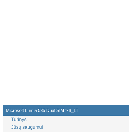
Microsoft Lumia 535 Dual SIM > lt_LT
Turinys
Jūsų saugumui