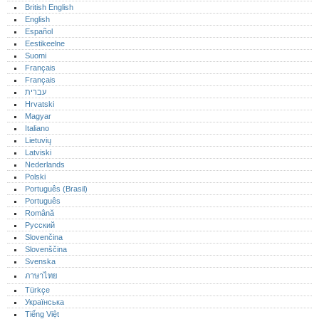
British English
English
Español
Eestikeelne
Suomi
Français
Français
עברית
Hrvatski
Magyar
Italiano
Lietuvių
Latviski
Nederlands
Polski
Português (Brasil)
Português‎
Română
Русский
Slovenčina
Slovenščina
Svenska
ภาษาไทย
Türkçe
Українська
Tiếng Việt