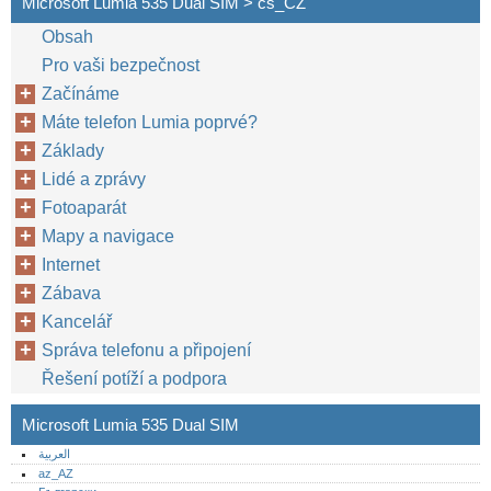
Microsoft Lumia 535 Dual SIM > cs_CZ
Obsah
Pro vaši bezpečnost
Začínáme
Máte telefon Lumia poprvé?
Základy
Lidé a zprávy
Fotoaparát
Mapy a navigace
Internet
Zábava
Kancelář
Správa telefonu a připojení
Řešení potíží a podpora
Microsoft Lumia 535 Dual SIM
العربية
az_AZ