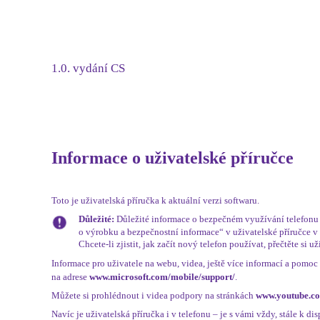
1.0. vydání CS
Informace o uživatelské příručce
Toto je uživatelská příručka k aktuální verzi softwaru.
Důležité:
Důležité informace o bezpečném využívání telefonu 
o výrobku a bezpečnostní informace“ v uživatelské příručce v
Chcete-li zjistit, jak začít nový telefon používat, přečtěte si u
Informace pro uživatele na webu, videa, ještě více informací a pomoc p
na adrese
www.microsoft.com/mobile/support/
.
Můžete si prohlédnout i videa podpory na stránkách
www.youtube.c
Navíc je uživatelská příručka i v telefonu – je s vámi vždy, stále k dis