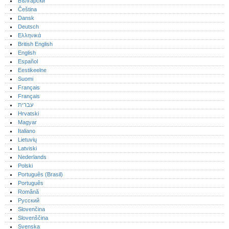
Български
Čeština
Dansk
Deutsch
Ελληνικά
British English
English
Español
Eestikeelne
Suomi
Français
Français
עברית
Hrvatski
Magyar
Italiano
Lietuvių
Latviski
Nederlands
Polski
Português (Brasil)
Português‎
Română
Русский
Slovenčina
Slovenščina
Svenska